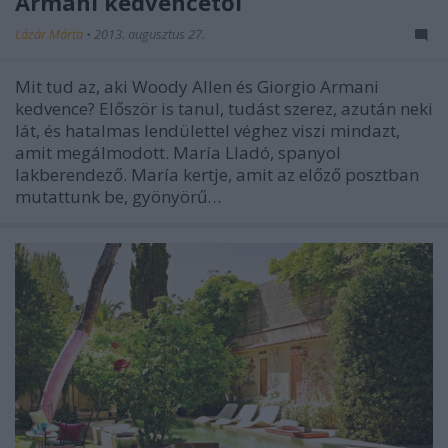
Armani kedvencétől
Lázár Márta
•
2013. augusztus 27.
Mit tud az, aki Woody Allen és Giorgio Armani
kedvence? Először is tanul, tudást szerez, azután neki
lát, és hatalmas lendülettel véghez viszi mindazt,
amit megálmodott. María Lladó, spanyol
lakberendező. María kertje, amit az előző posztban
mutattunk be, gyönyörű…