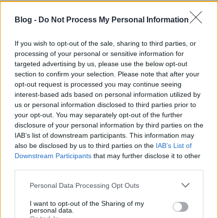
Blog -
Do Not Process My Personal Information
If you wish to opt-out of the sale, sharing to third parties, or
processing of your personal or sensitive information for
targeted advertising by us, please use the below opt-out
section to confirm your selection. Please note that after your
opt-out request is processed you may continue seeing
interest-based ads based on personal information utilized by
us or personal information disclosed to third parties prior to
your opt-out. You may separately opt-out of the further
disclosure of your personal information by third parties on the
IAB’s list of downstream participants. This information may
also be disclosed by us to third parties on the
IAB’s List of
Gotland, Sweden. Engedd el magad.
Downstream Participants
that may further disclose it to other
third parties.
Lázár Márta
•
2013. augusztus 22.
Please note that this website/app uses one or more Google
Personal Data Processing Opt Outs
services and may gather and store information including but
A hely, ahová ellátogatunk, Gotland, Svédország
not limited to your visit or usage behaviour. You may click to
I want to opt-out of the Sharing of my
egyik nyugalmas csücske. Ami hozzá társul, az
personal data.
grant or deny consent to Google and its third-party tags to