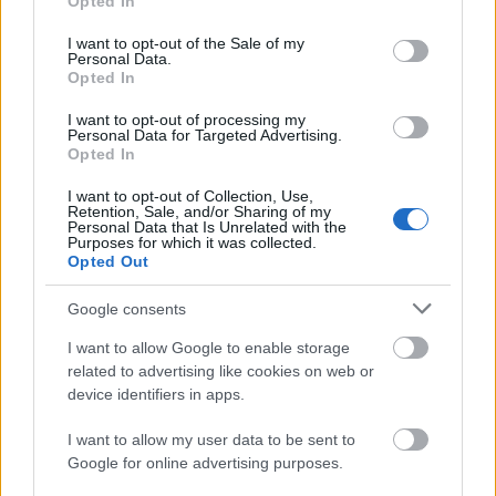
elengedés, mint lelki szükséglet. A nyugalom
Opted In
use your data for below specified purposes in below Google
szigete? Igen. Gotland az a hely, ahol Peter Gehrke
consent section.
I want to opt-out of the Sale of my
fotográfus tölti a nyarat…
Personal Data.
Opted In
Szeretlek, Budapest - Mervai Márk
I want to opt-out of processing my
Personal Data for Targeted Advertising.
fotói a lenyűgöző városról
Opted In
Lázár Márta
•
2013. augusztus 20.
I want to opt-out of Collection, Use,
Retention, Sale, and/or Sharing of my
Personal Data that Is Unrelated with the
Budapestet úgy tudja bemutatni nekünk, ahogy
Purposes for which it was collected.
még sosem láttuk. A legjobb fiatal fotósok egyike,
Opted Out
aki képes kivárni és megragadni a főváros, és a
látvány lenyűgöző pillanatait. Interjú Mervai
Google consents
Márkkal. 1. Márk, szinte egyedülállóan gyönyörű
I want to allow Google to enable storage
fotókat készítesz…
related to advertising like cookies on web or
device identifiers in apps.
I want to allow my user data to be sent to
Google for online advertising purposes.