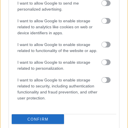
I want to allow Google to send me
personalized advertising.
I want to allow Google to enable storage
related to analytics like cookies on web or
device identifiers in apps.
I want to allow Google to enable storage
related to functionality of the website or app.
I want to allow Google to enable storage
Trullo, Alberobello, élet ünnepe
related to personalization.
Lázár Márta
•
2013. augusztus 18.
I want to allow Google to enable storage
related to security, including authentication
Egy olasz város, mely a Világörökség része, trulloival
functionality and fraud prevention, and other
mesebeli képet mutat arról, hogy így is lehet lakni :)
user protection.
Trullo Trullo, Alberobello: mintha énekelnénk :)
Szinte közhelynek számít a világ nevezetességei közt
ez a dél-olasz különlegesség, a trullo (ejtsd: trúlló;…
CONFIRM