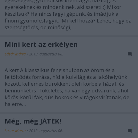
egészséges, gyümölcsös krémfagyi, házilag. A
gyerekeknek és mindenkinek, aki szereti :) Mikor
készítsük? Ha nincs fagyi gépünk, és imádjuk a
finom gyümölcsfagyit. Mi kell hozzá? Lehet, hogy ez
szentségtörés, de minőségi,…
Mini kert az erkélyen
Lázár Márta
•
2013. augusztus 08.
A kert A klasszikus feng shuiban az öröm és a
feltöltődés forrása, híd a külvilág és a lakóhelyünk
között, kellemes burokként öleli körbe a házat, és
bennünket is. Tökéletes, ha van egy udvarunk, ahol
körös-körül fák, dús bokrok és virágok virítanak, de
ha erre…
Még, még JÁTÉK!
Lázár Márta
•
2013. augusztus 06.